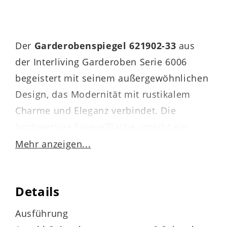
Der
Garderobenspiegel 621902-33
aus
der Interliving Garderoben Serie 6006
begeistert mit seinem außergewöhnlichen
Design, das Modernität mit rustikalem
Charme und Eleganz verbindet. Die
hochwertige Spiegelfläche umgibt ein
schieferschwarz pulverbeschichteter
Mehr anzeigen...
Metallrahmen.
Details
Dieses kontrastierende, dunkle
Ausführung