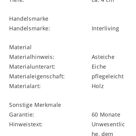
das Ihnen die Möglichkeit gibt, viele
Handelsmarke
Details an Ihre Wünsche anzupassen. Im
Handelsmarke:
Interliving
Shop sind weitere Dielenmöbel im
ähnlichen Design verfügbar. Darüber
Material
hinaus profitieren Sie von der 5-Jahre-
Materialhinweis:
Asteiche
Herstellergarantie.
Materialunterart:
Eiche
Materialeigenschaft:
pflegeleicht
Materialart:
Holz
Sonstige Merkmale
Garantie:
60 Monate
Hinweistext:
Unwesentlic
he, dem