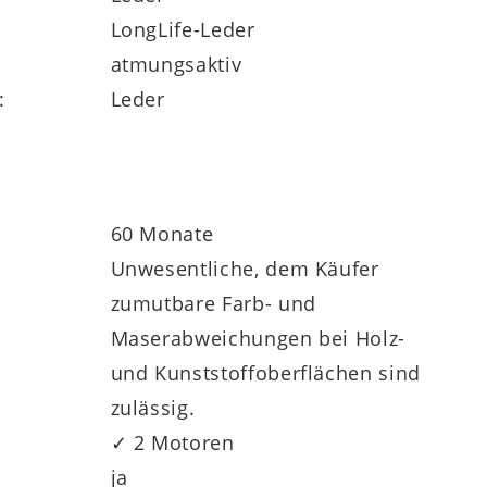
LongLife-Leder
atmungsaktiv
:
Leder
elfältige
Individualisierungsoptionen
ersionen sowie der fünf Fußvarianten
60 Monate
Unwesentliche, dem Käufer
zumutbare Farb- und
Maserabweichungen bei Holz-
und Kunststoffoberflächen sind
zulässig.
Sie gegen Mehrpreis eine Aufstehhilfe und
✓ 2 Motoren
e fünfjährige Herstellergarantie.
ja