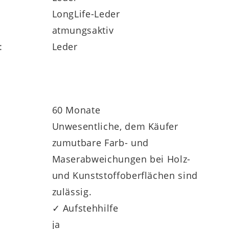
LongLife-Leder
atmungsaktiv
:
Leder
elfältige
Individualisierungsoptionen
ersionen sowie der fünf Fußvarianten
60 Monate
Unwesentliche, dem Käufer
zumutbare Farb- und
Maserabweichungen bei Holz-
und Kunststoffoberflächen sind
zulässig.
Sie gegen Mehrpreis eine Aufstehhilfe und
✓ Aufstehhilfe
e fünfjährige Herstellergarantie.
ja