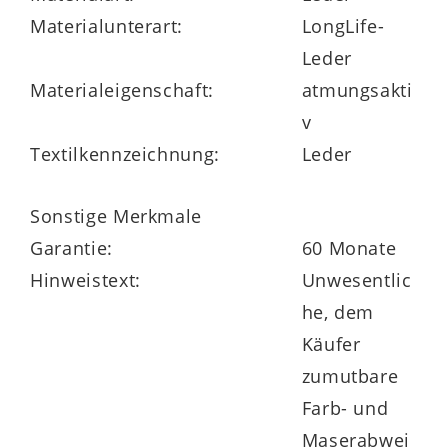
Materialunterart:
LongLife-
Leder
Materialeigenschaft:
atmungsakti
v
Die Interliving Sessel Serie 4550 ist ein
Textilkennzeichnung:
Leder
umfangreiches Polstermöbelprogramm,
das Ihnen vielfältige
Sonstige Merkmale
Individualisierungsoptionen
bietet. Dank
Garantie:
60 Monate
der großen Auswahl an attraktiven Stoff-
Hinweistext:
Unwesentlic
und Lederbezügen, der drei
he, dem
Armlehnversionen sowie der fünf
Käufer
Fußvarianten können Sie die Optik des
zumutbare
Sessels gezielt an Ihren Geschmack und
Farb- und
Einrichtungsstil anpassen.
Maserabwei