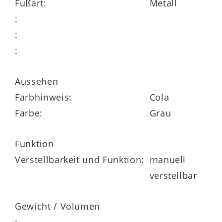
Fußart:
Metall
:
Seine Maße belaufen sich auf ca. 72 x 113
:
x 86 cm (BxHxT), bei einer Sitzhöhe von ca.
:
46 cm und einer Sitztiefe von ca. 54 cm.
Die Relaxlänge des erstklassig
Aussehen
verarbeiteten Drehsessels beträgt ca. 162
Farbhinweis:
Cola
cm.
Farbe:
Grau
Funktion
Verstellbarkeit und Funktion:
manuell
verstellbar
Für den ausgeprägten Sitzkomfort zeichnet
neben der angenehmen Haptik des
Gewicht / Volumen
Stoffbezugs insbesondere die legere