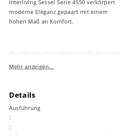
Interliving Sessel Serie 4550 verkörpert
moderne Eleganz gepaart mit einem
hohen Maß an Komfort.
Als robuste und stabilisierende Basis mit
stilvoller Optik fungiert der
Mehr anzeigen...
anthrazitfarben
pulverbeschichtete
Sternfuß
. Mit dem
chiantifarbenen
Melange-Stoffbezug
strahlt der
Details
Fernsehsessel Wärme und Gemütlichkeit
Ausführung
aus, akzentuiert durch eine Prise
:
Extravaganz.
: