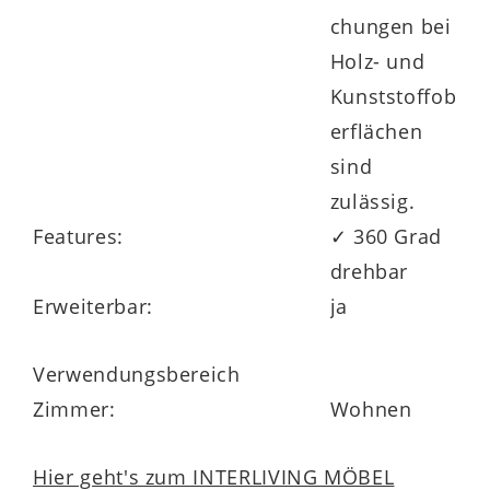
chungen bei
Holz- und
Kunststoffob
erflächen
Auch funktional genießen Sie praktische
sind
Erweiterungsmöglichkeiten.
zulässig.
Beispielsweise können Sie gegen
Features:
✓ 360 Grad
Mehrpreis eine Aufstehhilfe und einen
drehbar
Akku ergänzen. Auf die hochwertigen
Erweiterbar:
ja
Polstermöbel
Made in Germany
erhalten
Sie eine fünfjährige Herstellergarantie.
Verwendungsbereich
Zimmer:
Wohnen
Hier geht's zum INTERLIVING MÖBEL