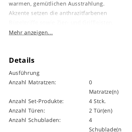
warmen, gemütlichen Ausstrahlung.
Akzente setzen die anthrazitfarbenen
Bügelgriffe sowie Zier- und Griffleisten.
Mehr anzeigen...
Die
Innenkorpusse
sind stets puristisch
weiß lackiert
.
Details
Durch die perfekt aufeinander
abgestimmten Farben präsentieren sich
Ausführung
die hochwertigen Schlafzimmermöbel
Anzahl Matratzen:
0
modern und elegant designt.
Matratze(n)
Anzahl Set-Produkte:
4 Stck.
Anzahl Türen:
2 Tür(en)
Anzahl Schubladen:
4
Hier die wichtigsten Eigenschaften der
Schublade(n
Elemente – sprich des