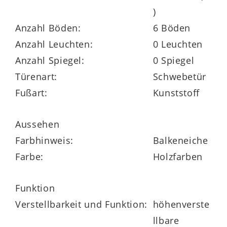
)
Schwebetürenschranks, des Bettgestells
Anzahl Böden:
6 Böden
und der beiden Nachtkommoden – im
Anzahl Leuchten:
0 Leuchten
Überblick:
Anzahl Spiegel:
0 Spiegel
Türenart:
Schwebetür
Fußart:
Kunststoff
Der
zweitürige Schwebetürenschrank
982700
beherbergt drei Kleiderstangen
Aussehen
und sechs Kleiderböden.
Farbhinweis:
Balkeneiche
Farbe:
Holzfarben
Seine Maße belaufen sich auf
ca. 271 x
230 x 68 cm (BxHxT).
Funktion
Zu den funktionalen Highlights des
Verstellbarkeit und Funktion:
höhenverste
geräumigen Schlafzimmerschranks
llbare