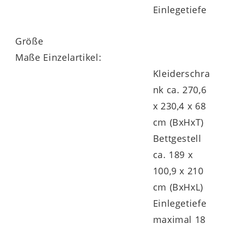
gehören die Bürstendichtung der Türen
Einlegetiefe
und die höhenverstellbaren Einlegeböden,
Größe
die 23 mm stark und mit bis zu 25 kg
Maße Einzelartikel:
belastbar sind.
Kleiderschra
nk ca. 270,6
x 230,4 x 68
Das
Bettgestell 86538
bietet eine
cm (BxHxT)
Liegefläche von ca. 180 x 200 cm (BxL)
Bettgestell
und demzufolge zwei Personen bequem
ca. 189 x
Platz.
100,9 x 210
cm (BxHxL)
Dank der vierfach höhenverstellbaren
Einlegetiefe
Lattenrahmen-Auflage können Sie sich so
maximal 18
hoch betten, wie Sie möchten.