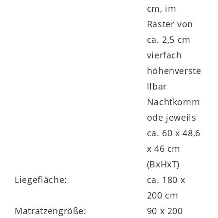
cm, im
Lattenrahmen und Matratzen sind nicht im
Raster von
Preis inbegriffen. Allerdings ist passendes
ca. 2,5 cm
Zubehör im Shop erhältlich.
vierfach
höhenverste
llbar
Nachtkomm
Die
zwei Nachtkommoden 22003
sind
ode jeweils
jeweils mit zwei praktischen Schubladen
ca. 60 x 48,6
ausgestattet, die mit der Soft-Abstoppung
x 46 cm
und
(BxHxT)
dem komfortablen Selbsteinzug begeistern
Liegefläche:
ca. 180 x
und bis maximal 20 kg belastet werden
200 cm
können. Jeder Nachttisch misst
ca. 60 x 49
Matratzengröße:
90 x 200