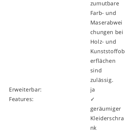
zumutbare
Sonderanfertigungen realisieren. Die
Farb- und
optionale LED-Beleuchtung verleiht dem
Maserabwei
Schlafzimmer das erhellende Etwas.
chungen bei
Holz- und
Kunststoffob
Auf alle Möbel der Serie erhalten Sie 5
erflächen
Jahre Herstellergarantie.
sind
zulässig.
Erweiterbar:
ja
Features:
✓
geräumiger
Kleiderschra
nk