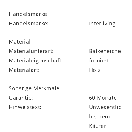
x 46 cm (BxHxT)
.
Handelsmarke
Handelsmarke:
Interliving
Durch die vielen
Material
Individualisierungsmöglichkeiten
Materialunterart:
Balkeneiche
können Sie das edle Komplettzimmer aus
Materialeigenschaft:
furniert
der Interliving Schlafzimmer Serie 1024
Materialart:
Holz
Made in Germany
an Ihren Geschmack und Bedarf anpassen.
Sonstige Merkmale
Beispielsweise sind drei attraktive
Garantie:
60 Monate
Mattlackfarben und diverse Größen
Hinweistext:
Unwesentlic
wählbar.
he, dem
Käufer
Auf Anfrage lassen sich sogar