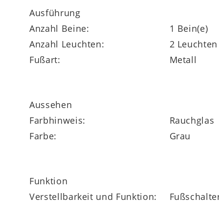
Ausführung
Anzahl Beine:
1 Bein(e)
Bei der Interliving Leuchten Serie 9332 h
Anzahl Leuchten:
2 Leuchten
Alle Leuchten der hochwertigen Serie biete
Fußart:
Metall
Aussehen
Farbhinweis:
Rauchglas
Farbe:
Grau
Funktion
Verstellbarkeit und Funktion:
Fußschalter