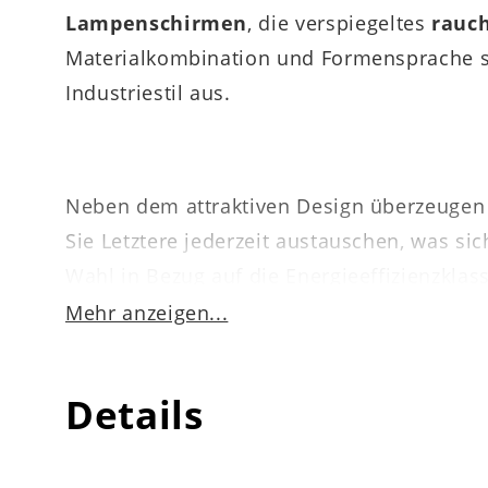
Lampenschirmen
, die verspiegeltes
rauc
Materialkombination und Formensprache s
Industriestil aus.
Neben dem attraktiven Design überzeugen a
Sie Letztere jederzeit austauschen, was s
Wahl in Bezug auf die Energieeffizienzklas
Mehr anzeigen...
Auf ca.
39 x 143 x 30 cm
(BxHxT) belaufen 
Details
Sie hinsichtlich des Aufstellungsortes seh
Fußtritt-Schnurschalter am schwarzen Kabe