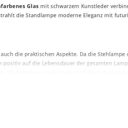
hfarbenes Glas
mit schwarzem Kunstleder verbind
trahlt die Standlampe moderne Eleganz mit fut
uch die praktischen Aspekte. Da die Stehlampe o
ich positiv auf die Lebensdauer der gesamten Lamp
se. Sie benötigen zwei maximal 60 Watt starke Le
sich die Maße der edlen Standleuchte. Dank der g
r flexibel. Die Lampe empfiehlt sich vor allem fü
l lässt sie sich bequem ein- und ausschalten.