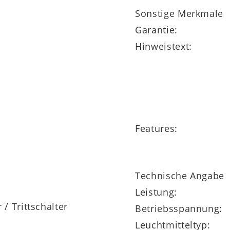
Sonstige Merkmale
Garantie:
andelt es sich um ein Leuchtenprogramm, das wei
Hinweistext:
n 5 Jahre Herstellergarantie.
Features:
Technische Angabe
Leistung:
 / Trittschalter
Betriebsspannung:
Leuchtmitteltyp: