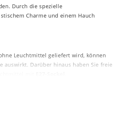
en. Durch die spezielle
uristischem Charme und einem Hauch
hne Leuchtmittel geliefert wird, können
e auswirkt. Darüber hinaus haben Sie freie
uchtmittel mit
E27-Sockel
.
roßzügigen Kabellänge von ca. 180 cm sind
r das Wohn- oder Schlafzimmer. Mit dem