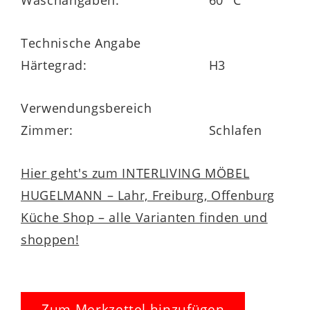
Liegefläche besteht der Bezug aus 75 %
Polyester, 24 % Tencel und 1 % Elasthan.
Technische Angabe
Auf Border und Unterseite ist er zu 100 %
Härtegrad:
H3
aus Polyester gefertigt – inklusive
Klimafaser-Versteppung von 100 g/qm.
Verwendungsbereich
Alternativ steht Ihnen die erstklassige
Zimmer:
Schlafen
Schaumkernmatratze aus der Interliving
Matratzen Serie 1925 auch noch in einem
Hier geht's zum INTERLIVING MÖBEL
anderen Härtegrad zur Wahl. Sie ist
HUGELMANN – Lahr, Freiburg, Offenburg
außerdem in vielen Größen erhältlich. Alle
Küche Shop – alle Varianten finden und
Matratzen des Programms haben 5 Jahre
shoppen!
Herstellergarantie.
Zum Merkzettel hinzufügen