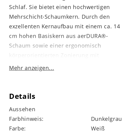
Schlaf. Sie bietet einen hochwertigen
Mehrschicht-Schaumkern. Durch den
exzellenten Kernaufbau mit einem ca. 14
cm hohen Basiskern aus aerDURA®-
Schaum sowie einer ergonomisch
körperorientierten Zonierung mit
entlastender Schulter- und
Mehr anzeigen...
Beckenkomfortzone gewährleistet die
Matratze eine progressive
Körperunterstützung und hohe
Details
Dauerbelastbarkeit.
Aussehen
Farbhinweis:
Dunkelgrau
Farbe:
Weiß
Ein Highlight der Schaumkernmatratze