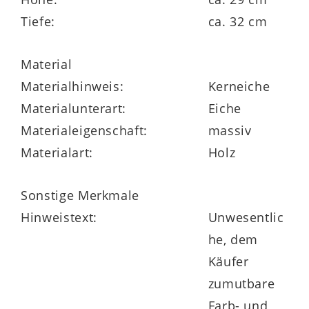
Möbelprogramm Made in Germany. Es
Tiefe:
ca. 32 cm
überzeugt sowohl optisch als auch
funktional und erlaubt vielfältige
Material
Kombinationsmöglichkeiten – für einen
Materialhinweis:
Kerneiche
stilvoll und praktisch eingerichteten Flur.
Materialunterart:
Eiche
Dieser bildet schließlich nicht weniger als
Materialeigenschaft:
massiv
jenen Raum in Ihrem Zuhause, der Sie
Materialart:
Holz
beim Kommen als erster begrüßt und
beim Gehen als letzter verabschiedet.
Sonstige Merkmale
Umso wichtiger ist es, die Diele mit
Hinweistext:
Unwesentlic
prächtigen Möbeln einzurichten.
he, dem
Käufer
zumutbare
Farb- und