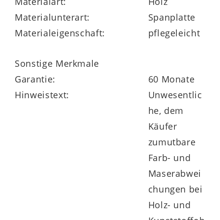
Materialart:
Holz
Alle Artikel der Serie finden Sie über die
Materialunterart:
Spanplatte
Produktnummer 979546-0200.
Materialeigenschaft:
pflegeleicht
Sonstige Merkmale
Garantie:
60 Monate
Hinweistext:
Unwesentlic
he, dem
Käufer
zumutbare
Farb- und
Maserabwei
chungen bei
Holz- und