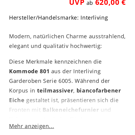
UVP
620,00 €
ab
Hersteller/Handelsmarke: Interliving
Modern, natürlichen Charme ausstrahlend,
elegant und qualitativ hochwertig:
Diese Merkmale kennzeichnen die
Kommode 801
aus der Interliving
Garderoben Serie 6005. Während der
Korpus in
teilmassiver
,
biancofarbener
Eiche
gestaltet ist, präsentieren sich die
Fronten mit
Balkeneichefurnier
und
lichtgrauer Lackoberfläche
. Letztere
Mehr anzeigen...
erwirkt einen edlen Akzent. Stilvoll und