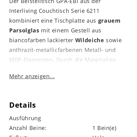
Der Beistelltisch GPA-EBI aus der
Interliving Couchtisch Serie 6211
kombiniert eine Tischplatte aus
grauem
Parsolglas
mit einem Gestell aus
biancofarben lackierter
Wildeiche
sowie
anthrazit-metallicfarbenen Metall- und
MDF-Elementen. Durch die Materialien
und Farben verkörpert er hohe Qualität
Mehr anzeigen...
und moderne Eleganz.
Details
Zu den
Highlights
des Tisches gehören
Ausführung
die 10 mm starke ESG-Tischplatte mit
Anzahl Beine:
1 Bein(e)
edlem, lackierten Metallrahmen sowie die