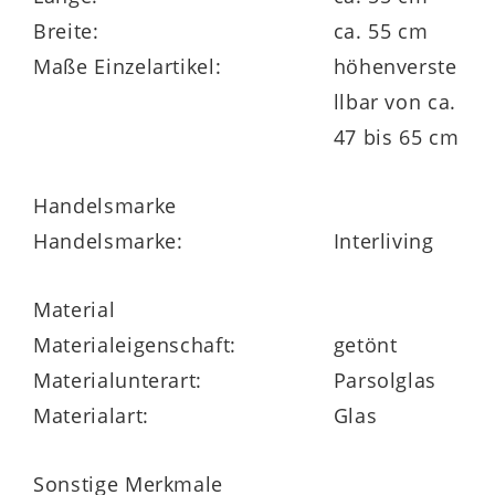
verstellen lässt.
Breite:
ca. 55 cm
Maße Einzelartikel:
höhenverste
llbar von ca.
Die
Maße
des Tisches belaufen sich auf
47 bis 65 cm
ca. 55 x 47 – 65 x 47 cm (BxHxT). Alternativ
Handelsmarke
steht er auch mit einer perlsilberfarbenen
Handelsmarke:
Interliving
Bodenplatte und einer Klarglas-Tischplatte
zur Wahl.
Material
Die Interliving Couchtisch Serie 6211 ist
Materialeigenschaft:
getönt
Made in Germany
und gewährt 5 Jahre
Materialunterart:
Parsolglas
Herstellergarantie.
Materialart:
Glas
Sonstige Merkmale