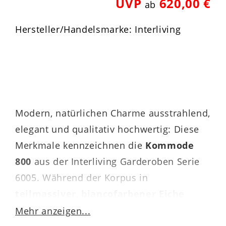
UVP
620,00 €
ab
Hersteller/Handelsmarke: Interliving
Modern, natürlichen Charme ausstrahlend,
elegant und qualitativ hochwertig: Diese
Merkmale kennzeichnen die
Kommode
800
aus der Interliving Garderoben Serie
6005. Während der Korpus in
teilmassiver
,
biancofarbener Eiche
gestaltet ist, präsentieren sich die Fronten
Mehr anzeigen...
mit
Balkeneichefurnier
und
lichtgrauer