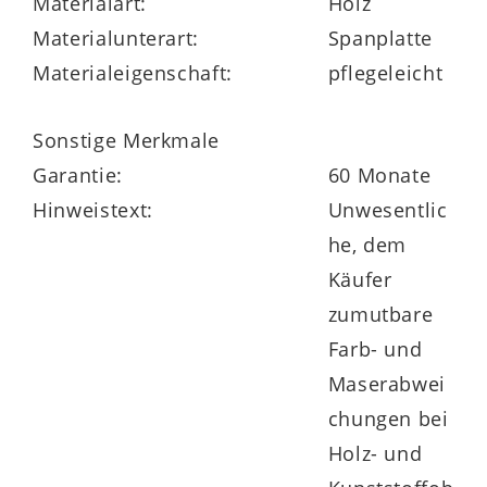
Materialart:
Holz
Garderobenbänke mit oder ohne
Materialunterart:
Spanplatte
Sitzkissen, Spiegel sowie komplette Sets.
Materialeigenschaft:
pflegeleicht
Alle Artikel der Serie finden Sie über die
Produktnummer 979546-0200.
Sonstige Merkmale
Garantie:
60 Monate
Hinweistext:
Unwesentlic
he, dem
Käufer
zumutbare
Farb- und
Maserabwei
chungen bei
Holz- und