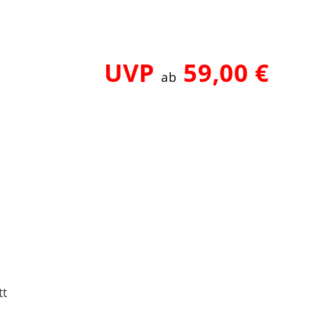
UVP
59,00 €
ab
tt