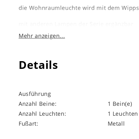
die Wohnraumleuchte wird mit dem Wippsc
mit anderen Lampen der Serie ergänzbar
Mehr anzeigen...
Abmessungen
ca. 25 x 35 cm (Durchmesse
Details
Kabellänge ca. 150 cm
Ausführung
Anzahl Beine:
1 Bein(e)
Anzahl Leuchten:
1 Leuchten
Fußart:
Metall