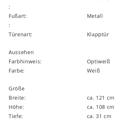
Diele benötigte Utensilien geschützt und
:
griffbereit lagern. Die Maße des Schranks
Fußart:
Metall
belaufen sich auf ca. 121 x 108 x 31 cm
:
(BxHxT).
Türenart:
Klapptür
Es handelt sich um eine erstklassig
Aussehen
verarbeitete Schuhkommode Made in
Farbhinweis:
Optiweiß
Germany, die Ihnen in zwei Korpus- und
Farbe:
Weiß
drei Glasfarben zur Wahl steht. Demnach
können Sie den Schuhkipper auf Ihren
Größe
Geschmack abstimmen. Überdies lässt er
Breite:
ca. 121 cm
sich bei Bedarf durch weitere Dielenmöbel
Höhe:
ca. 108 cm
im selben Design individuell ergänzen. Die
Tiefe:
ca. 31 cm
Lieferung des Schranks erfolgt