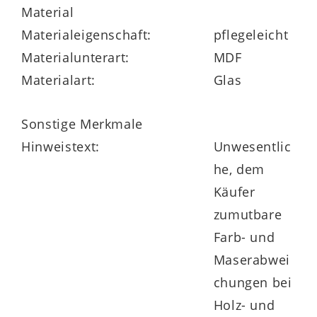
vormontiert.
Material
Materialeigenschaft:
pflegeleicht
Materialunterart:
MDF
Die in Deutschland produzierte
Materialart:
Glas
Garderobenserie trägt das Goldene M –
ein Bürge für Qualität.
Sonstige Merkmale
Hinweistext:
Unwesentlic
he, dem
Käufer
zumutbare
Farb- und
Maserabwei
chungen bei
Holz- und