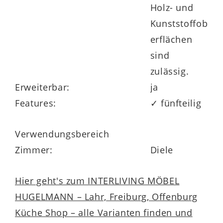
Holz- und
Alternativen oder Ergänzungen dienen
Kunststoffob
können, entdecken Sie mit der
erflächen
Produktnummer 328365-438.
sind
zulässig.
Erweiterbar:
ja
Features:
✓ fünfteilig
Verwendungsbereich
Zimmer:
Diele
Hier geht's zum INTERLIVING MÖBEL
HUGELMANN – Lahr, Freiburg, Offenburg
Küche Shop – alle Varianten finden und