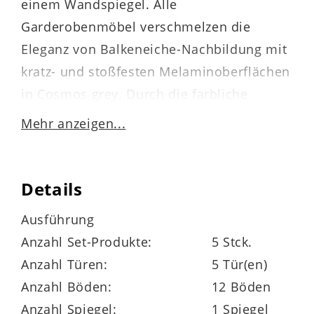
einem Wandspiegel. Alle
Garderobenmöbel verschmelzen die
Eleganz von Balkeneiche-Nachbildung mit
kratz- und stoßfesten Melaminoberflächen
in Cosmos grey. Durch die farbliche
Gestaltung strahlt die Wohnwand
Mehr anzeigen...
natürlichen, warmen Charme aus. Zudem
präsentiert sie sich edel-modern. Optische
Highlights sind überdies die
Details
anthrazitfarbenen Kleiderhaken und -
Ausführung
stangen. Einen außergewöhnlich kreativen
Anzahl Set-Produkte:
5 Stck.
Akzent setzen die grifflosen Fronten.
Anzahl Türen:
5 Tür(en)
Anzahl Böden:
12 Böden
Anzahl Spiegel:
1 Spiegel