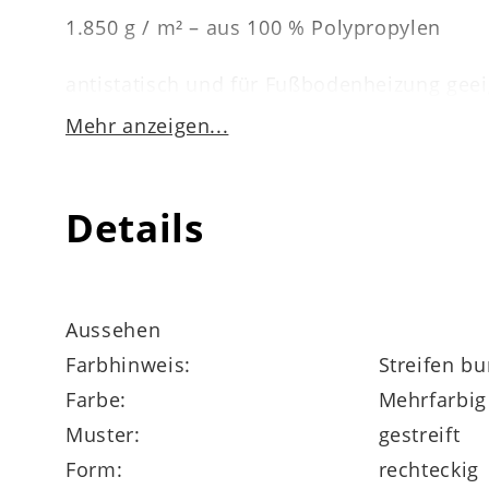
1.850 g / m² – aus 100 % Polypropylen
antistatisch und für Fußbodenheizung gee
Mehr anzeigen...
pflegeleicht – einfach mit der Flachdüse d
in verschiedenen Größen lieferbar
Details
Abmessungen
ca. 200 x 290 cm (BxL)
Aussehen
Farbhinweis:
Streifen bu
Florhöhe ca. 6 mm
Farbe:
Mehrfarbig
Muster:
gestreift
Form:
rechteckig