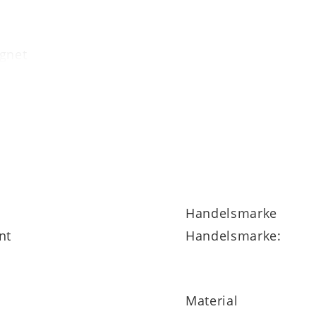
ignet
es Staubsaugers reinigen
Handelsmarke
nt
Handelsmarke:
Material