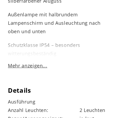
silberfarbener Aluguss
Außenlampe mit halbrundem
Lampenschirm und Ausleuchtung nach
oben und unten
Schutzklasse IP54 – besonders
witterungsbeständig
Mehr anzeigen...
fest verbautes LED-Board mit 10x 0,8 Watt
Helligkeit jeweils 96 Lumen mit einer
Details
Farbtempertaur von 3000 Kelvin
Ausführung
Energieeffizienzklasse C (Spektrum A bis G)
Anzahl Leuchten:
2 Leuchten
Maße
ca. 28 x 8 x 4 cm (L/BxHxT)