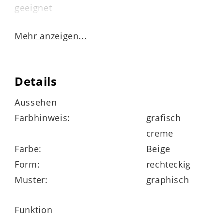
geeignet
pflegeleicht – einfach mit der Flachdüse
Mehr anzeigen...
des Staubsaugers reinigen
in verschiedenen Größen lieferbar
Details
Aussehen
Farbhinweis:
grafisch
Abmessungen
ca. 133 x 190 cm (BxL)
creme
Farbe:
Beige
Florhöhe ca. 12 mm
Form:
rechteckig
Muster:
graphisch
Funktion