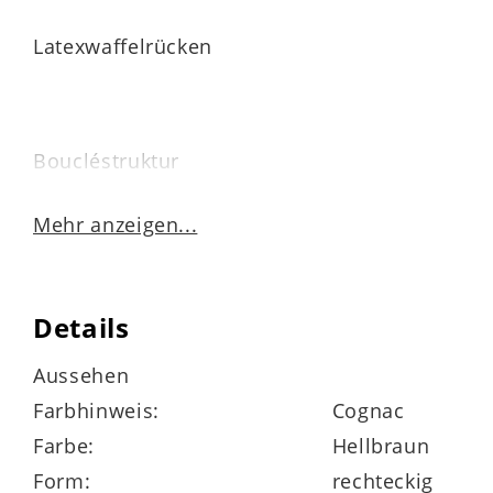
Latexwaffelrücken
Boucléstruktur
maschinell gewebt
Mehr anzeigen...
mit Einfassband
Details
1.900 g / m²
Aussehen
geeignet für Fußbodenheizung
Farbhinweis:
Cognac
Farbe:
Hellbraun
pflegeleicht
Form:
rechteckig