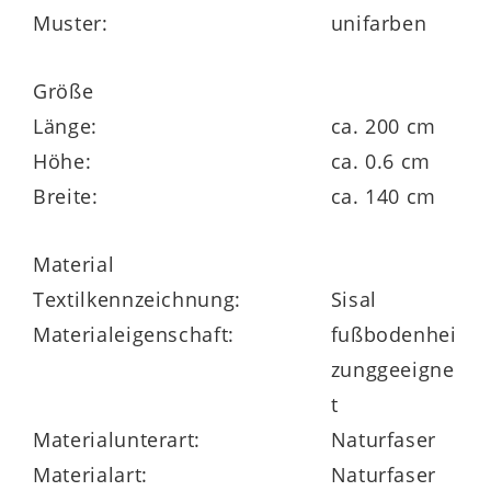
mit der Flachdüse des Staubsaugers
Muster:
unifarben
reinigen
Größe
antistatisch
Länge:
ca. 200 cm
Höhe:
ca. 0.6 cm
Breite:
ca. 140 cm
Maße ca. 140 x 200 cm (BxL)
Material
Florhöhe ca. 6 mm
Textilkennzeichnung:
Sisal
Materialeigenschaft:
fußbodenhei
zunggeeigne
t
Materialunterart:
Naturfaser
in verschiedenen Größen und Farben
Materialart:
Naturfaser
lieferbar