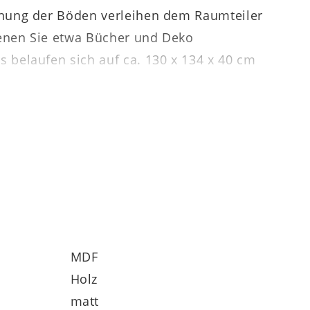
dnung der Böden verleihen dem Raumteiler
denen Sie etwa Bücher und Deko
belaufen sich auf ca. 130 x 134 x 40 cm
ht Ihnen in mehreren Größen und in drei
 ergänzen – zwei edle und robuste
ers ist seine leichte Montage.
MDF
Holz
matt