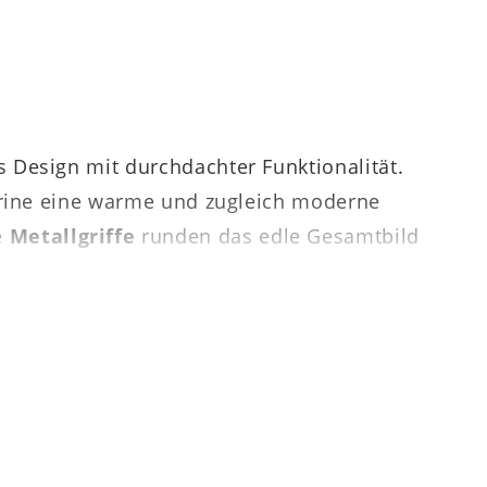
s Design mit durchdachter Funktionalität.
trine eine warme und zugleich moderne
e
Metallgriffe
runden das edle Gesamtbild
 – ob im Wohnzimmer als Solitärmöbel