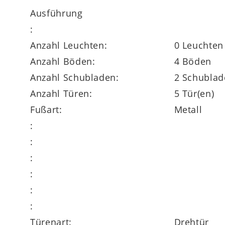
Ausführung
Raffinierte Aufteilung für stilvo
:
Anzahl Leuchten:
0 Leuchten
Der
Vitrinenschrank
überzeugt mit einem 
Anzahl Böden:
4 Böden
Präsentation deiner Lieblingsstücke – etwa
Anzahl Schubladen:
2 Schublad
Holztüren
. Rechts finden sich eine
Lamell
Anzahl Türen:
5 Tür(en)
ideal für Dinge, die du dezent verstauen m
Fußart:
Metall
:
:
Die
sanft schließenden Türen und Sch
:
Vitrine wird
fertig montiert
geliefert – du
:
ergänzen, um gezielt stimmungsvolle Lichte
:
:
Türenart:
Drehtür