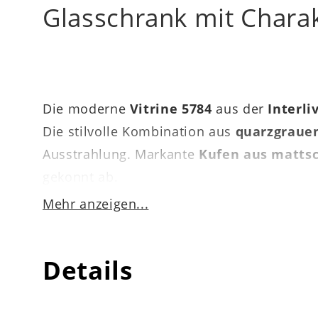
Glasschrank mit Chara
Die moderne
Vitrine 5784
aus der
Interli
Die stilvolle Kombination aus
quarzgraue
Ausstrahlung. Markante
Kufen aus matts
gekonnt ab.
Mehr anzeigen...
Mit Maßen von ca.
86 x 194 x 42 cm (BxHx
Details
oder im Essbereich als stilvoller Schrank.