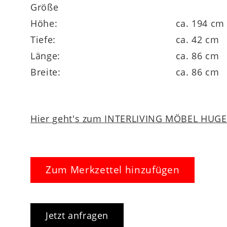
Alle
Möbel der Interliving Esszimmer Ser
Größe
Qualitätsstandards. Der Hersteller gewährt
Höhe:
ca. 194 cm
maximale Sicherheit und ein rundum gutes
Tiefe:
ca. 42 cm
Länge:
ca. 86 cm
Breite:
ca. 86 cm
Ein Glasschrank, der Stauraum und Stil mü
Hier geht's zum INTERLIVING MÖBEL HUGEL
Zum Merkzettel hinzufügen
Jetzt anfragen