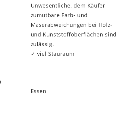
Unwesentliche, dem Käufer
zumutbare Farb- und
Maserabweichungen bei Holz-
erarbeitung
. Neben Vitrinen findest du
und Kunststoffoberflächen sind
ll
, wahlweise mit oder ohne Drehfunktion,
zulässig.
✓ viel Stauraum
miges Wohn- und Esszimmerkonzept, das
h
Essen