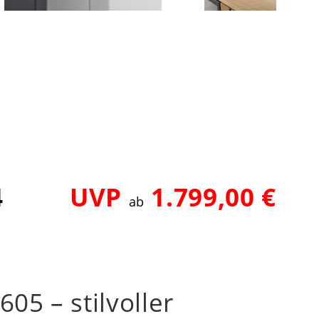
4
UVP
1.799,00 €
ab
05 – stilvoller