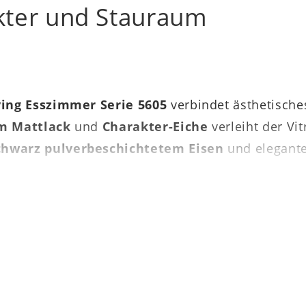
kter und Stauraum
ving Esszimmer Serie 5605
verbindet ästhetische
m Mattlack
und
Charakter-Eiche
verleiht der Vi
chwarz pulverbeschichtetem Eisen
und elegant
T)
wird diese
Einzelvitrine
zum echten Blickfang