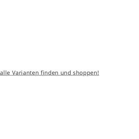
 5784
– erfüllen höchste
garantie
– für geprüfte Langlebigkeit,
 Lieblingsstück bereichert.
lle Varianten finden und shoppen!