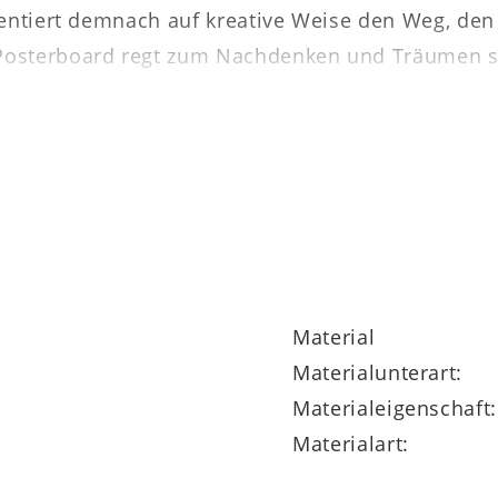
sentiert demnach auf kreative Weise den Weg, den
Posterboard regt zum Nachdenken und Träumen s
sich buchstäblich selbst ein Bild zu machen – dafü
abgestimmten Pastellfarben in Kombination mit 
stdruck ziert.
Material
 andere Posterboard-Motive mit Rahmen lieferbar
Materialunterart:
Materialeigenschaft:
Materialart: