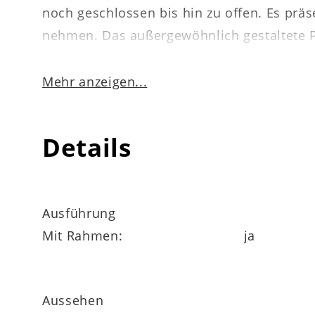
noch geschlossen bis hin zu offen. Es prä
nehmen. Das außergewöhnlich gestaltete 
Mehr anzeigen...
Letztlich haben Sie immer die Möglichkeit, 
Fall bringen die harmonisch aufeinander 
Details
einladendes Flair in den Raum, den der Kun
Ausführung
Neben diesem bezaubernden Bild sind noch
Mit Rahmen:
ja
Drucke ohne Glas.
Aussehen