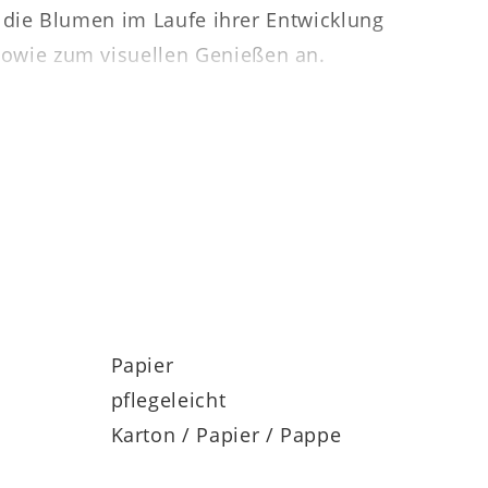
 die Blumen im Laufe ihrer Entwicklung
owie zum visuellen Genießen an.
r ist Kunst schließlich (auch) da. In jedem
dem Motiv ein wunderbar warmes,
. Bei allen Varianten handelt es sich um
Papier
pflegeleicht
Karton / Papier / Pappe