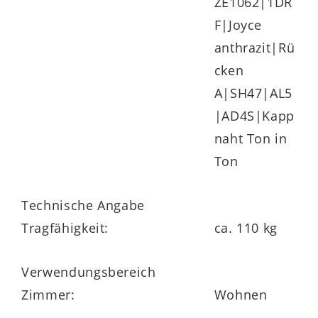
ZE1062|1DR
F|Joyce
anthrazit|Rü
cken
A|SH47|AL5
|AD4S|Kapp
naht Ton in
Ton
Technische Angabe
Tragfähigkeit:
ca. 110 kg
Verwendungsbereich
Zimmer:
Wohnen