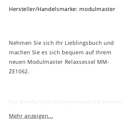
Hersteller/Handelsmarke: modulmaster
Nehmen Sie sich Ihr Lieblingsbuch und
machen Sie es sich bequem auf Ihrem
neuen Modulmaster Relaxsessel MM-
ZE1062.
Der komfortable Polstersessel mit seinem
denimfarbenen Stoffbezug
und der
Mehr anzeigen...
hellen Doppelstepp-Kontrastnaht ist ein
wahrer Klassiker. Und auch der