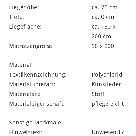
ca. 70 cm.
Liegehöhe:
ca. 70 cm
Tiefe:
ca. 0 cm
Liegefläche:
ca. 180 x
200 cm
Gegen Mehrpreis sind noch eine
Matratzengröße:
90 x 200
Tagesdecke und dekorative Kissen sowie
ein Topper und Nachtschränke im
Material
passenden Look lieferbar. Durch das
Textilkennzeichnung:
Polychlorid
große Typenprogramm haben Sie die
Materialunterart:
Kunstleder
Möglichkeit, das absolut erstklassig
Materialart:
Stoff
verarbeitete Doppelbett von rUF Betten
Materialeigenschaft:
pflegeleicht
genau an Ihre Vorlieben anzupassen. Sie
profitieren von einer attraktiven
Sonstige Merkmale
Bezugauswahl. Zudem ist das
Hinweistext:
Unwesentlic
Boxspringbett in zwei weiteren Größen