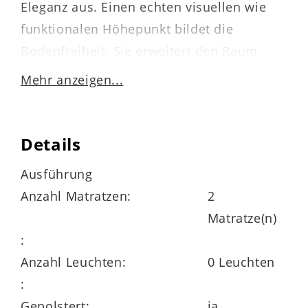
Eleganz aus. Einen echten visuellen wie
funktionalen Höhepunkt bildet die
Bodenfreiheit. Sie erweitert den Raum
optisch – und sorgt zusammen mit der
Mehr anzeigen...
AIRVent-Technologie für eine optimale
Belüftung.
Details
Ausführung
Sie erhalten das stilvolle Polsterbett mit
Anzahl Matratzen:
2
einem Boxspring-Unterbau inklusive
Matratze(n)
elektrischer Verstellung und vier
:
Schlafkomfortebenen. Letztere
Anzahl Leuchten:
0 Leuchten
gewährleisten einen geräuschlosen
:
Liegekomfort. Mit der Elektro-Verstellung
Gepolstert:
ja