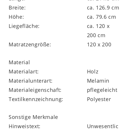
gelungene Möbelserie von PAIDI, die viele
Breite:
ca. 126.9 cm
weitere Baby-, Jugend- und
Höhe:
ca. 79.6 cm
Erwachsenenmöbel im selben oder
Liegefläche:
ca. 120 x
ähnlichen Design umfasst – zum Beispiel
200 cm
Wickel- und Schubladenkommoden,
Matratzengröße:
120 x 200
Wandboxen und Kleiderschränke. Alle
lieferbaren Artikel der attraktiven Linie
Material
finden Sie über die Produktnummer
Materialart:
Holz
877101-0204.
Materialunterart:
Melamin
Materialeigenschaft:
pflegeleicht
Textilkennzeichnung:
Polyester
Sonstige Merkmale
Hinweistext:
Unwesentlic