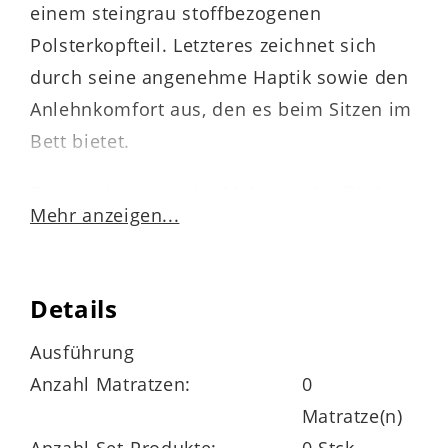
einem steingrau stoffbezogenen
Polsterkopfteil. Letzteres zeichnet sich
durch seine angenehme Haptik sowie den
Anlehnkomfort aus, den es beim Sitzen im
Bett bietet.
Zu den Vorzügen der Melaminoberflächen
Mehr anzeigen...
zählen die Lichtechtheit sowie die
besonders ausgeprägte Kratz- und
Stoßfestigkeit. Überdies sind sie sehr
Details
pflegeleicht. Die massive Eiche begeistert
Ausführung
mit ihrer extremen Robustheit und
Anzahl Matratzen:
0
Stabilität. Zudem strahlt sie warme
Matratze(n)
Natürlichkeit aus. Der Holzton harmoniert