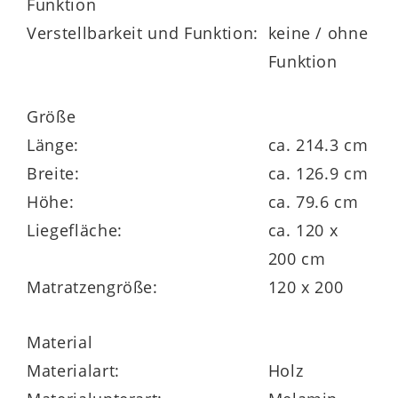
Funktion
können aber separat dazubestellt werden.
Verstellbarkeit und Funktion:
keine / ohne
Auf ca. 127 x 80 x 214 cm (BxHxL) belaufen
Funktion
sich die Maße des
Jugendzimmerbettgestells.
Größe
Länge:
ca. 214.3 cm
Bei Sten handelt es sich um eine rundum
Breite:
ca. 126.9 cm
gelungene Möbelserie von PAIDI, die viele
Höhe:
ca. 79.6 cm
weitere Baby-, Jugend- und
Liegefläche:
ca. 120 x
Erwachsenenmöbel im selben oder
200 cm
ähnlichen Design umfasst – zum Beispiel
Matratzengröße:
120 x 200
Wickel- und Schubladenkommoden,
Wandboxen und Kleiderschränke. Alle
Material
lieferbaren Artikel der attraktiven Linie
Materialart:
Holz
finden Sie über die Produktnummer