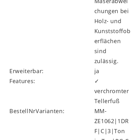
Maserabwei
chungen bei
Holz- und
Kunststoffob
erflächen
sind
zulässig.
Erweiterbar:
ja
Features:
✓
verchromter
Tellerfuß
BestellNrVarianten:
MM-
ZE1062|1DR
F|C|3|Ton