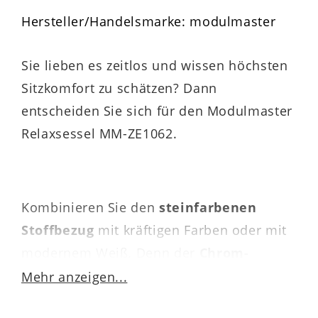
Hersteller/Handelsmarke: modulmaster
Sie lieben es zeitlos und wissen höchsten
Sitzkomfort zu schätzen? Dann
entscheiden Sie sich für den Modulmaster
Relaxsessel MM-ZE1062.
Kombinieren Sie den
steinfarbenen
Stoffbezug
mit kräftigen Farben oder mit
modernem Weiß. Denn der
Chrom-
Tellerfuß
passt hervorragend auch zu
Mehr anzeigen...
einem schlichten Einrichtungsstil. Aber vor