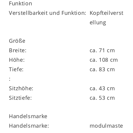
Funktion
x 108 x 83 cm (BxHxT). Zudem hat der
Verstellbarkeit und Funktion:
Kopfteilverst
Sessel ein stufenlos
verstellbares
ellung
Kopfteil.
Größe
Breite:
ca. 71 cm
Sie haben die Wahl. Denn es gibt jeweils
Höhe:
ca. 108 cm
drei Fuß- und Armlehnvarianten, drei
Tiefe:
ca. 83 cm
Funktionsmöglichkeiten, drei Sitzhöhen
:
sowie vier Fußvarianten. Außerdem gibt es
Sitzhöhe:
ca. 43 cm
eine attraktive Stoffauswahl.
Sitztiefe:
ca. 53 cm
Selbstverständlich ist zu diesem Sessel ein
passendes Ecksofa mit Produktnummer
Handelsmarke
499324-0209 erhältlich.
Handelsmarke:
modulmaste