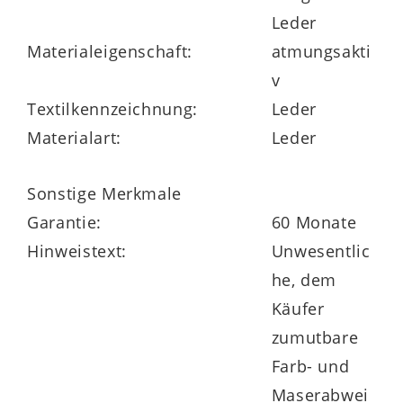
Leder
Zu den Highlights des trendigen
Materialeigenschaft:
atmungsakti
Sofaprogramms gehört die legere
v
Polsterung. Des Weiteren sind alle
Textilkennzeichnung:
Leder
Rückseiten im Originalstoff oder -leder
Materialart:
Leder
bezogen.
Die Interliving Sofa Serie 4004 trägt das
Sonstige Merkmale
Goldene M und gewährt 5 Jahre
Garantie:
60 Monate
Herstellergarantie.
Hinweistext:
Unwesentlic
he, dem
Käufer
zumutbare
Farb- und
Maserabwei