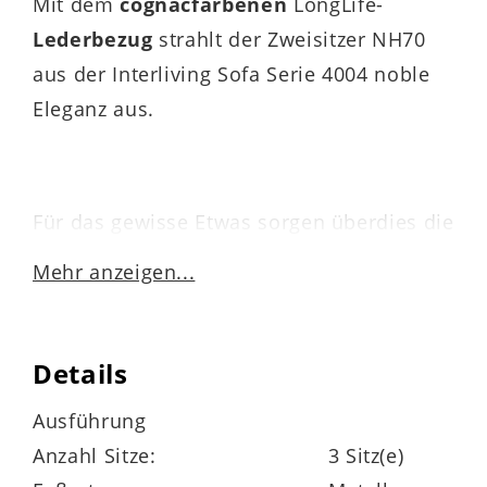
Mit dem
cognacfarbenen
LongLife-
Lederbezug
strahlt der Zweisitzer NH70
aus der Interliving Sofa Serie 4004 noble
Eleganz aus.
Für das gewisse Etwas sorgen überdies die
kubischen schmalen Armlehnen SB. Die
Mehr anzeigen...
schwarzen Kunststoffgleiter F85 fügen sich
schlicht und stilvoll ins Design ein.
Details
Ausführung
Durch die ergo-PUR-Schaumpolsterung
Anzahl Sitze:
3 Sitz(e)
auf einer stützenden Wellenunterfederung