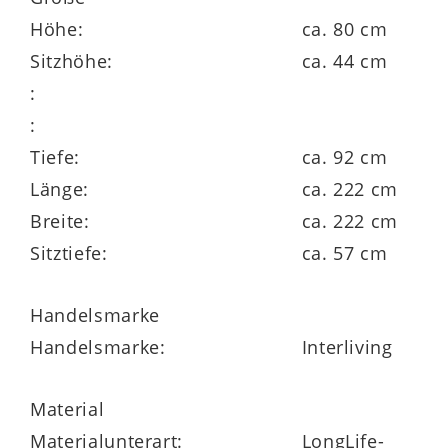
Höhe:
ca. 80 cm
Die Interliving Sofa Serie 4004 ist ein
Sitzhöhe:
ca. 44 cm
individuell planbares
Polsterprogramm.
:
Sie ermöglicht eine umfangreiche
:
Bezugauswahl
. Darüber hinaus sind
Tiefe:
ca. 92 cm
sechs Seitenteilvarianten mit und ohne
Länge:
ca. 222 cm
Funktion erhältlich.
Breite:
ca. 222 cm
Jeweils zwei Sitzkomforts, Sitztiefen und
Sitztiefe:
ca. 57 cm
Rückenhöhen stehen Ihnen jeweils
preisgleich zur Wahl. Optional können Sie
Handelsmarke
komfortable und praktische
Funktionen
Handelsmarke:
Interliving
ergänzen
.
Material
Materialunterart:
LongLife-