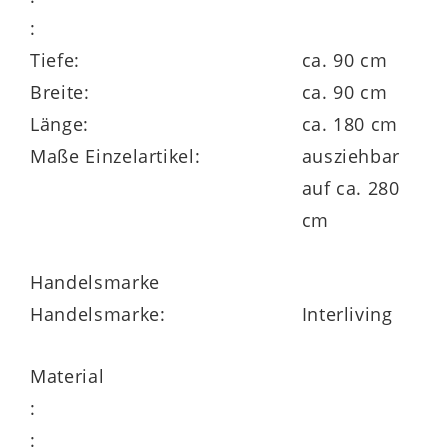
Die
Interliving Esszimmer Serie 5110
ist
:
ein umfangreiches Esszimmerprogramm,
Tiefe:
ca. 90 cm
das den Tisch mit und ohne
Breite:
ca. 90 cm
Auszugfunktion, in sieben Längen und
Länge:
ca. 180 cm
auch aus Massivholz umfasst. Was das
Maße Einzelartikel:
ausziehbar
Gestell betrifft, wählen Sie aus
auf ca. 280
erstklassigen und stilvollen Metall- und
cm
Holzvarianten. Des Weiteren sind
passende Stühle erhältlich.
Handelsmarke
Handelsmarke:
Interliving
Alle Möbel der Serie haben
5 Jahre
Material
Herstellergarantie
.
:
: