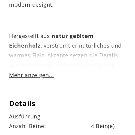
modern designt.
Hergestellt aus
natur geöltem
Eichenholz
, verströmt er natürliches und
warmes Flair. Akzente setzen die Details
aus mattschwarz pulverbeschichtetem
Metall. Auch qualitativ weiß der
Mehr anzeigen...
Esszimmertisch zu überzeugen. Die
Materialien sind robust, widerstandsfähig
Details
und langlebig.
Ausführung
Anzahl Beine:
4 Bein(e)