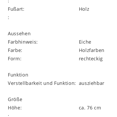
:
Fußart:
Holz
Praktisch: Durch die
innenliegende
:
Klappeinlage
und den Gestellauszug ist
der Funktionstisch von ca. 180 bis 280 cm
Aussehen
ausziehbar. Somit können Sie ihn bei
Farbhinweis:
Eiche
Bedarf im Handumdrehen verlängern –
Farbe:
Holzfarben
etwa wenn Sie Gäste zum gemeinsamen
Form:
rechteckig
Essen empfangen. Insgesamt belaufen
sich die Maße des Esstisches auf ca. 180 –
Funktion
280 x 76 x 90 cm (BxHxT).
Verstellbarkeit und Funktion:
ausziehbar
Größe
Höhe:
ca. 76 cm
: