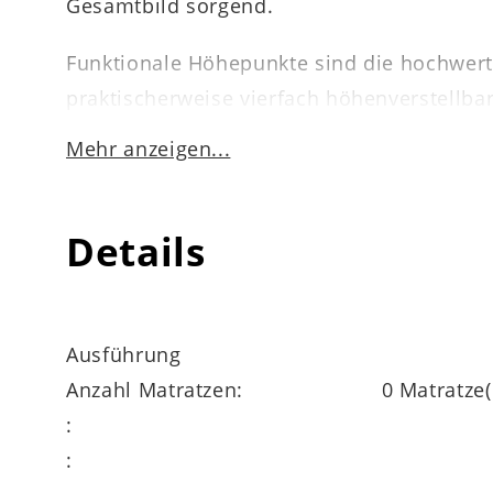
Gesamtbild sorgend.
Funktionale Höhepunkte sind die hochwerti
praktischerweise vierfach höhenverstellbar
Doppelbett zwei Personen bequem Platz. L
Mehr anzeigen...
Mehrpreis lieferbar.
Das rundum überzeugende
Bettgestell 11
Details
Höhen zur Wahl. Auch Sonderanfertigungen l
planbaren Schlafmöbelprogramms, zu dem 
Ausführung
Anzahl Matratzen:
0 Matratze(
:
: