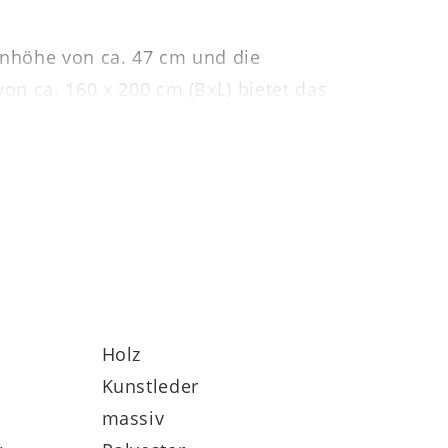
tenhöhe von ca. 47 cm und die
von ca. 160 x 200 cm (BxL) bietet das
enen Preis enthalten, jedoch gegen
dsätzlich jedoch in drei Breiten und zwei
t Teil eines umfassenden, individuell
e, Nachtkonsolen und Zubehör) gehören.
Holz
Kunstleder
massiv