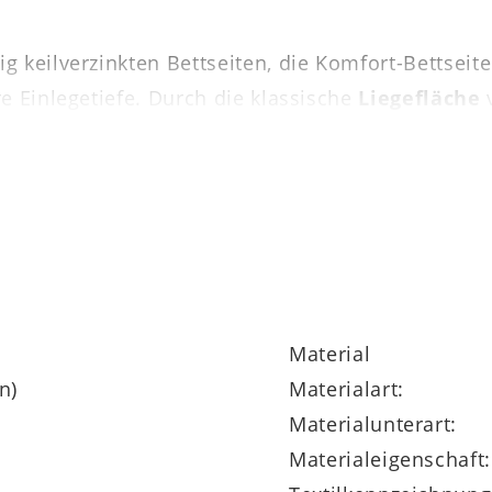
g keilverzinkten Bettseiten, die Komfort-Bettsei
e Einlegetiefe. Durch die klassische
Liegefläche
attenrahmen und Matratzen sind nicht im angegeb
60
misst ca. 168 x 87 x 208 cm (BxHxL), steht grun
assen sich realisieren. Das Doppelbettgestell is
viele ergänzende Elemente (etwa Kleiderschränk
Material
n)
Materialart:
Materialunterart:
Materialeigenschaft: