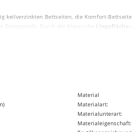
g keilverzinkten Bettseiten, die Komfort-Bettsei
e Einlegetiefe. Durch die klassische
Liegefläche
attenrahmen und Matratzen sind nicht im angegeb
60
misst ca. 168 x 87 x 208 cm (BxHxL), steht grun
assen sich realisieren. Das Doppelbettgestell is
viele ergänzende Elemente (etwa Kleiderschränk
Material
n)
Materialart:
Materialunterart:
Materialeigenschaft: