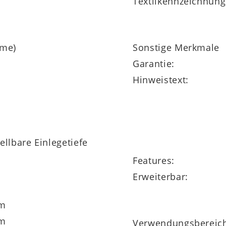
Textilkennzeichnung
eme)
Sonstige Merkmale
Garantie:
Hinweistext:
llbare Einlegetiefe
Features:
Erweiterbar:
cm
cm
Verwendungsbereic