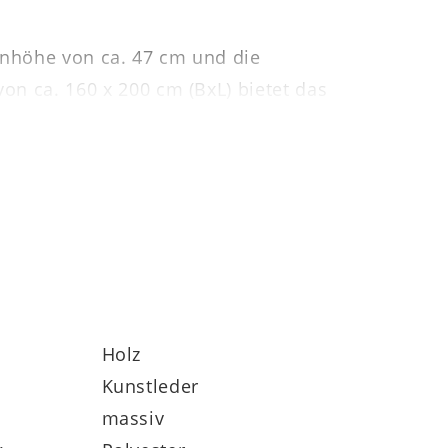
tenhöhe von ca. 47 cm und die
von ca. 160 x 200 cm (BxL) bietet das
enen Preis enthalten, jedoch gegen
dsätzlich jedoch in drei Breiten und zwei
t Teil eines umfassenden, individuell
e, Nachtkonsolen und Zubehör) gehören.
Holz
Kunstleder
massiv