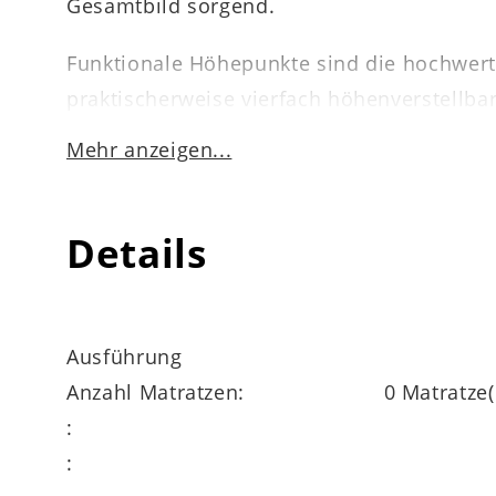
Gesamtbild sorgend.
Funktionale Höhepunkte sind die hochwerti
praktischerweise vierfach höhenverstellbar
Doppelbett zwei Personen bequem Platz. L
Mehr anzeigen...
Mehrpreis lieferbar.
Das rundum überzeugende
Bettgestell 11
Details
Höhen zur Wahl. Auch Sonderanfertigungen l
planbaren Schlafmöbelprogramms, zu dem 
Ausführung
Anzahl Matratzen:
0 Matratze(
:
: