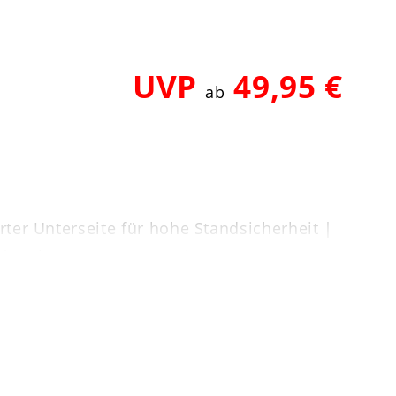
UVP
49,95 €
ab
ter Unterseite für hohe Standsicherheit |
n | Höhe ca. 34 cm, Durchmesser ca. 15 cm