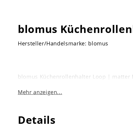
blomus Küchenrollen
Hersteller/Handelsmarke: blomus
blomus Küchenrollenhalter Loop | matter E
Papierrolle wird mit zwei Federn fixiert 
Mehr anzeigen...
Details