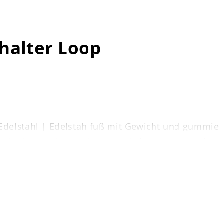
halter Loop
delstahl | Edelstahlfuß mit Gewicht und gummier
– Papier kann mit nur einer Hand abgezogen werde