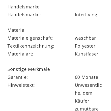
100 zertifiziert.
Handelsmarke
Handelsmarke:
Interliving
Dazu hat das gesamte
Badteppichprogramm 5 Jahre
Material
Herstellergarantie.
Materialeigenschaft:
waschbar
Textilkennzeichnung:
Polyester
Materialart:
Kunstfaser
Sonstige Merkmale
Garantie:
60 Monate
Hinweistext:
Unwesentlic
he, dem
Käufer
zumutbare