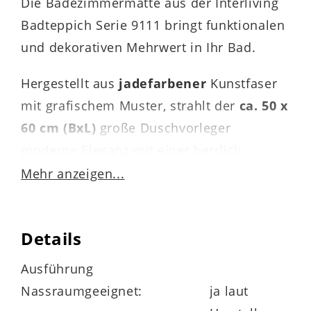
Die Badezimmermatte aus der Interliving
Badteppich Serie 9111 bringt funktionalen
und dekorativen Mehrwert in Ihr Bad.
Hergestellt aus
jadefarbener
Kunstfaser
mit grafischem Muster, strahlt der
ca. 50 x
60 cm (BxL)
große Duschvorleger
moderne Eleganz mit einer herrlich
frischen Note aus, die perfekt zum
Mehr anzeigen...
Badezimmer passt.
Details
Praktischerweise ist die Rückseite der für
Ausführung
Fußbodenheizungen geeigneten Fußmatte
Nassraumgeeignet:
ja laut