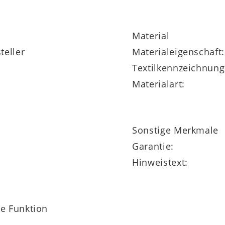
ach OEKO-TEX® Standard 100 zertifiziert.
Material
5 Jahre Herstellergarantie.
teller
Materialeigenschaft:
Textilkennzeichnung
Materialart:
Sonstige Merkmale
Garantie:
Hinweistext:
ne Funktion