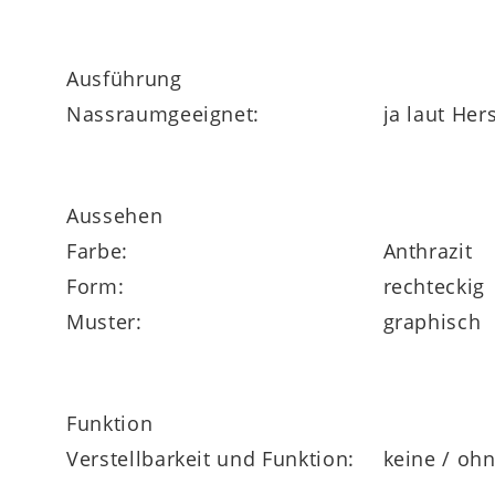
er qualitativ: Er ist Made in Europe und n
Ausführung
Dazu hat das gesamte Badteppichprogramm 
Nassraumgeeignet:
ja laut Hers
Aussehen
Farbe:
Anthrazit
Form:
rechteckig
Muster:
graphisch
Funktion
Verstellbarkeit und Funktion:
keine / oh