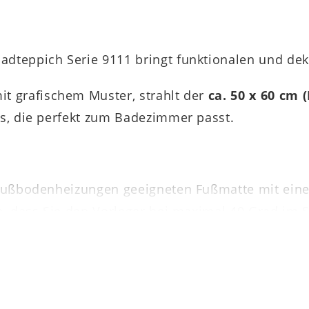
adteppich Serie 9111 bringt funktionalen und dek
it grafischem Muster, strahlt der
ca. 50 x 60 cm 
us, die perfekt zum Badezimmer passt.
ür Fußbodenheizungen geeigneten Fußmatte mit e
rin, dass Sie den Vorleger bei maximal 40 Grad 
ist er auch trocknergeeignet.
ie 9111 steht Ihnen in verschiedenen Farben und G