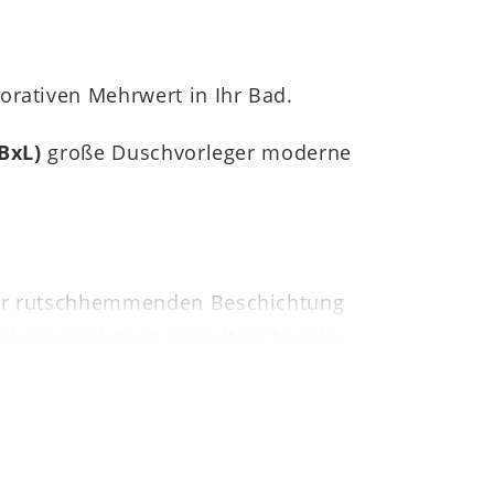
orativen Mehrwert in Ihr Bad.
(BxL)
große Duschvorleger moderne
iner rutschhemmenden Beschichtung
im Schonwaschgang ohne Weichspüler
rößen zur Wahl. Darüber hinaus überzeugt