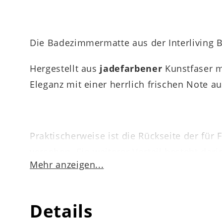
Die Badezimmermatte aus der Interliving B
Hergestellt aus
jadefarbener
Kunstfaser m
Eleganz mit einer herrlich frischen Note a
Praktischerweise ist die Rückseite der f
versehen. Ein weiterer Vorteil besteht da
Mehr anzeigen...
waschen können. Bei niedriger Temperatur 
Details
Der attraktive Interliving Badteppich Ser