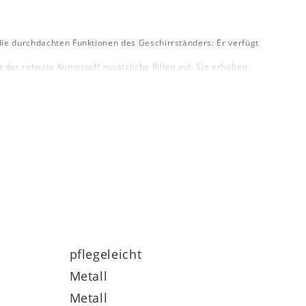
die durchdachten Funktionen des Geschirrständers: Er verfügt
r robuste Kunststoff zusätzliche Rillen auf. Sie erhalten
ompliziert bereichert.
pflegeleicht
Metall
Metall