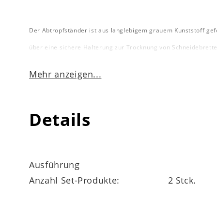
Der Abtropfständer ist aus langlebigem grauem Kunststoff gefe
über eine sichere Halterung zur Trocknung von Schneidebrette
den Geschirrabtropfständer mit den Maßen von ca. 44 x 17 x 34
Mehr anzeigen...
Details
Ausführung
Anzahl Set-Produkte:
2 Stck.