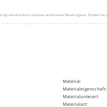
rtigt und wird durch zeitloses verchromtes Metall ergänzt. Erleben Sie 
rn und einen pflegeleichten entnehmbaren Besteckkorb. Außerdem weist de
 cm (BxHxT), sodass er in viele Küchen passt und jede Arbeitsfläche unk
Material
Materialeigenschaft:
Materialunterart:
Materialart: