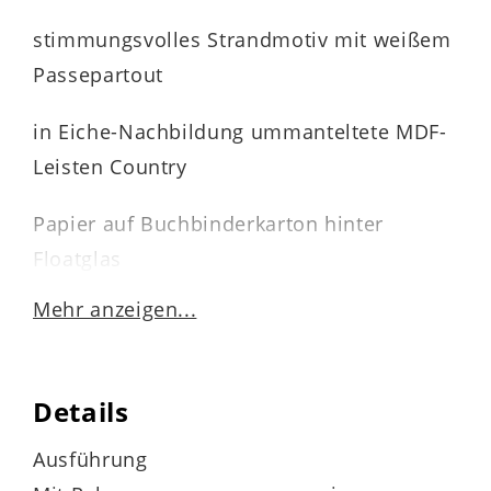
stimmungsvolles Strandmotiv mit weißem
Passepartout
in Eiche-Nachbildung ummanteltete MDF-
Leisten Country
Papier auf Buchbinderkarton hinter
Floatglas
Mehr anzeigen...
Maße ca. 55 x 55 x 3 cm (BxHxT)
Details
Ausführung
Made in Germany