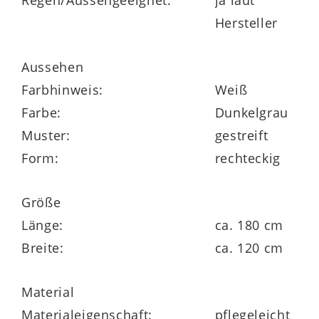
Regen/Aussengeeignet:
ja laut
Spülmittel.
Hersteller
Mischgewebe, 94 % Polyacryl, 3 %
Baumwolle, 3% Polyester
Aussehen
Farbhinweis:
Weiß
Farbe:
Dunkelgrau
Highlights
Muster:
gestreift
Form:
rechteckig
wetterfest
Größe
langlebig
Länge:
ca. 180 cm
Breite:
ca. 120 cm
Material
Materialeigenschaft:
pflegeleicht