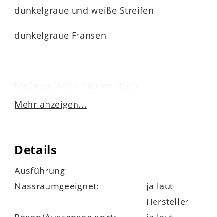
dunkelgraue und weiße Streifen
dunkelgraue Fransen
Maße ca. 120 x 180 cm (BxL)
Mehr anzeigen...
Pflegehinweise
Details
Mit einem feuchten Tuch oder einer
Ausführung
weichen Bürste reinigen.
Nassraumgeeignet:
ja laut
Hersteller
Verwenden Sie eine milde Seife oder