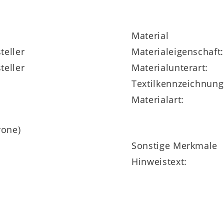
n Bürste reinigen.
ittel.
Material
teller
Materialeigenschaft:
le, 3% Polyester
teller
Materialunterart:
Textilkennzeichnung
Materialart:
rone)
Sonstige Merkmale
Hinweistext: