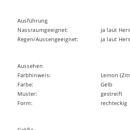
Mit einem feuchten Tuch oder einer weiche
Verwenden Sie eine milde Seife oder Spülm
Ausführung
Nassraumgeeignet:
ja laut Hers
Mischgewebe, 94 % Polyacryl, 3 % Baumwol
Regen/Aussengeeignet:
ja laut Hers
Highlights
Aussehen
Farbhinweis:
Lemon (Zit
wetterfest
Farbe:
Gelb
langlebig
Muster:
gestreift
Form:
rechteckig
Größe