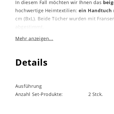
In diesem Fall möchten wir Ihnen das
bei
hochwertige Heimtextilien:
ein Handtuch
cm (BxL). Beide Tücher wurden mit Fransen
abgestimmt.
Mehr anzeigen...
Handtuch und Duschhandtuch bestehen aus r
Details
hautfreundlich, sondern auch pflegeleich
werden.
Ausführung
Anzahl Set-Produkte:
2 Stck.
Das zweiteilige Handtuch-Set Provence Boh