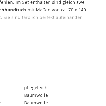
hlen. Im Set enthalten sind gleich zwei
schhandtuch
mit Maßen von ca. 70 x 140
Sie sind farblich perfekt aufeinander
 sind sie nicht nur saugstark und
waschen und sogar maschinell getrocknet
pflegeleicht
lbar.
Baumwolle
:
Baumwolle