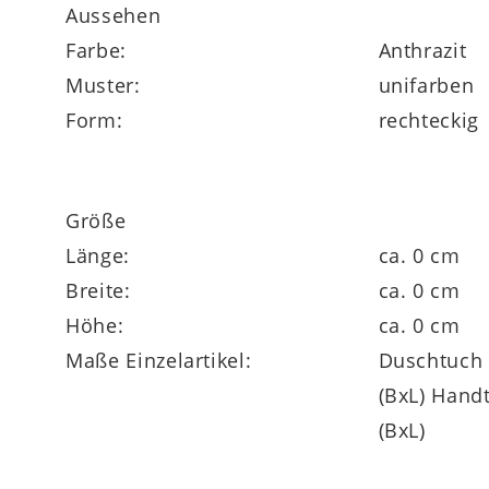
Aussehen
Farbe:
Anthrazit
Muster:
unifarben
Form:
rechteckig
Größe
Länge:
ca. 0 cm
Breite:
ca. 0 cm
Höhe:
ca. 0 cm
Maße Einzelartikel:
Duschtuch 
(BxL) Handtuch ca. 100 x 50 cm
(BxL)