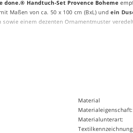
ge done.® Handtuch-Set Provence Boheme
empfe
mit Maßen von ca. 50 x 100 cm (BxL) und
ein Du
 sowie einem dezenten Ornamentmuster veredelt. 
einer Baumwolle (550 gr/m² Walkfrottier). Somit
t. Bei Bedarf können sie im 60-Grad-Programm ge
Material
Materialeigenschaft:
eme ist noch in vielen weiteren Farbtönen bestel
Materialunterart:
Textilkennzeichnung