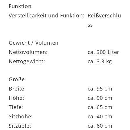
wird, überzeugt durch brillante Farben,
Funktion
hohe Pflegeleichtigkeit und
Verstellbarkeit und Funktion:
Reißverschlu
Strapazierfähigkeit in der freien Natur, auf
ss
der Veranda oder dem Balkon.
Gewicht / Volumen
Nettovolumen:
ca. 300 Liter
Der komfortable Sitzsack mit nahtloser
Nettogewicht:
ca. 3.3 kg
Rückenlehne ist mit ca.
300 Litern
kleiner
Polysterolkügelchen gefüllt und bietet in
Größe
einer kleinen Seitentasche Stauraum für
Breite:
ca. 95 cm
Kleinigkeiten. Der gemütliche Sessel hat
Höhe:
ca. 90 cm
eine Größe von ca.
95 x 90 x 65 cm
Tiefe:
ca. 65 cm
(BxHxT) und ist damit für Körpergrößen
Sitzhöhe:
ca. 40 cm
von ca. 140 bis 200 cm ideal geeignet.
Sitztiefe:
ca. 60 cm