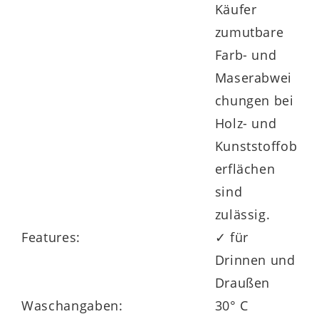
Käufer
Vor dem Waschen in der Waschmaschine
zumutbare
unbedingt die EPS-Füllung entfernen!
Farb- und
Verunreinigungen können mit einem
Maserabwei
milden nicht scheuernden
chungen bei
Reinigungsmittel leicht entfernt werden.
Holz- und
Bei gröberen Verschmutzungen kann der
Kunststoffob
Bezug ohne Inhalt bei 30 °C im
erflächen
Schonwaschgang gereinigt werden. Nicht
sind
bleichen, nicht im Wäschetrockner
zulässig.
trocknen und nicht chemisch reinigen.
Features:
✓ für
Bügeln ist bei max. 110 °C möglich.
Drinnen und
Draußen
Waschangaben:
30° C