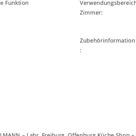
ne Funktion
Verwendungsbereic
Zimmer:
garantie
auf die gesamte
Interliving Garderobe
arderobe, Flurgarderobe
oder als Teil eines d
Zubehörinformation
inie.
:
MANN – Lahr, Freiburg, Offenburg Küche Shop – a