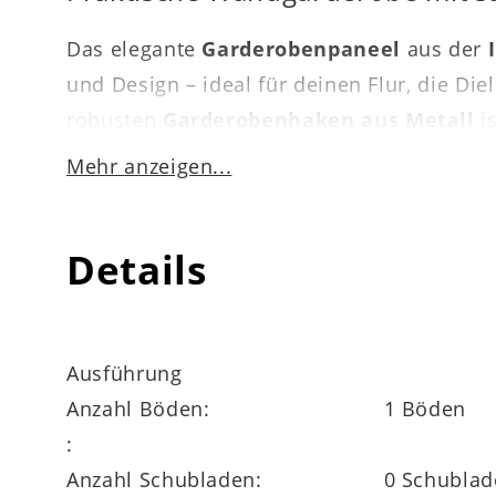
Das elegante
Garderobenpaneel
aus der
und Design – ideal für deinen Flur, die Di
robusten
Garderobenhaken aus Metall
is
stilvoll zu verstauen.
Mehr anzeigen...
Mit kompakten Maßen von ca.
45 x 173 x 
Eingangsbereiche und schafft dennoch au
Details
Ausführung
Anzahl Böden:
1 Böden
Modernes Erscheinungsbild mit h
:
Anzahl Schubladen:
0 Schublad