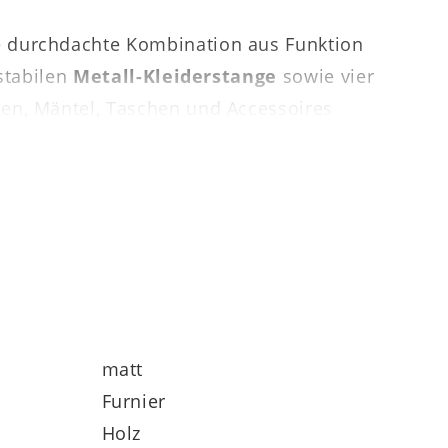
ne durchdachte Kombination aus Funktion
 stabilen
Metall-Kleiderstange
sowie vier
cken, Mäntel, Taschen und Accessoires
rragend auch für kleinere
matt
Furnier
Holz