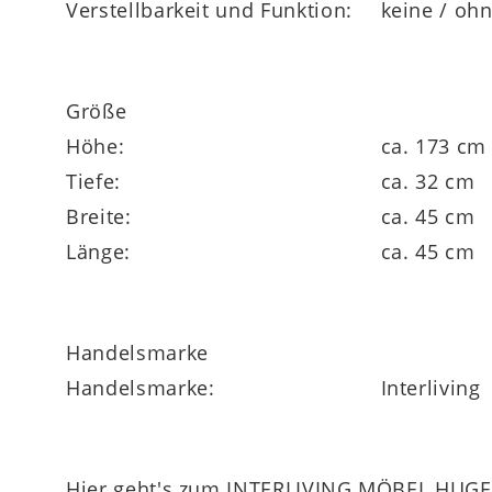
Verstellbarkeit und Funktion:
keine / oh
Der Hersteller gewährt
5 Jahre Hersteller
Größe
die du dich verlassen kannst. Ob als
Wandg
Höhe:
ca. 173 cm
Garderobenpaneel
überzeugt auf ganzer L
Tiefe:
ca. 32 cm
Breite:
ca. 45 cm
Länge:
ca. 45 cm
Handelsmarke
Handelsmarke:
Interliving
Hier geht's zum INTERLIVING MÖBEL HUGEL