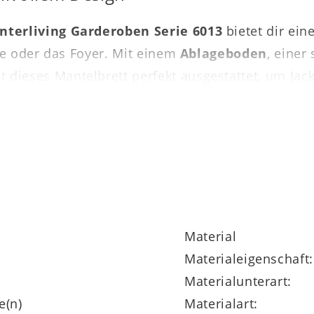
Interliving Garderoben Serie 6013
bietet dir ei
ele oder das Foyer. Mit einem
Ablageboden
, einer
t dieses Mantelbrett perfekt ausgestattet, um Ja
32 cm (B/LxHxT)
eignet sich das Jackenbrett hervo
sreichend Aufbewahrungsmöglichkeiten.
Material
Materialeigenschaft:
ochwertigen Details
Materialunterart:
e(n)
Materialart: