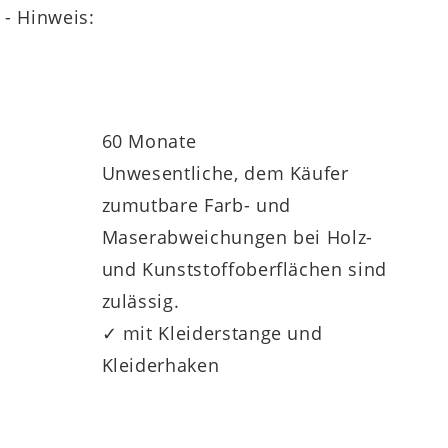
en – das verleiht der Dielengarderobe ein
 - Hinweis:
setzen dazu einen markanten,
steinzug für leises, komfortables
60 Monate
Unwesentliche, dem Käufer
zumutbare Farb- und
Maserabweichungen bei Holz-
und Kunststoffoberflächen sind
zulässig.
✓ mit Kleiderstange und
 Serie 6013 kombinieren.
Optional
ergänzt
Kleiderhaken
 eine stimmige und helle Atmosphäre zu
llung ganz nach deinen Raumverhältnissen.