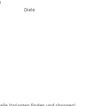
h
Diele
n Serie 6013
– für langlebige Qualität, auf
urchdachten Garderobenensembles – dieses
lle Varianten finden und shoppen!