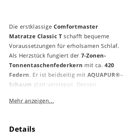
Die erstklassige
Comfortmaster
Matratze Classic T
schafft bequeme
Voraussetzungen für erholsamen Schlaf.
Als Herzstück fungiert der
7-Zonen-
Tonnentaschenfederkern
mit ca.
420
Federn
. Er ist beidseitig mit
AQUAPUR®
–
Schaum
glatt versteppt. Dessen
Raumgewicht beträgt 40 g/m³. Durch die
Mehr anzeigen...
ergonomische Zoneneinteilung
wird
jeder Körperteil optimal gestützt. Die
Kernhöhe
beläuft sich auf ca.
16 cm
.
Details