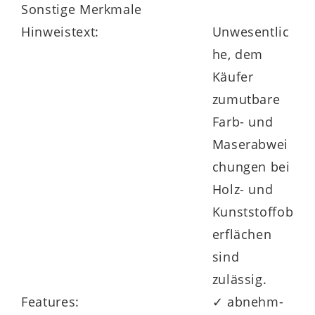
Sonstige Merkmale
vielen Größen
– sogar in
mehreren
Hinweistext:
Unwesentlic
Sonderlängen
– zur Verfügung.
he, dem
Käufer
zumutbare
Farb- und
Maserabwei
chungen bei
Holz- und
Kunststoffob
erflächen
sind
zulässig.
Features:
✓ abnehm-