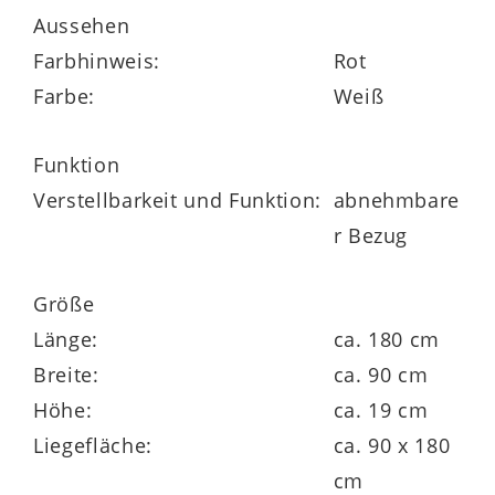
Aussehen
Farbhinweis:
Rot
Zu den Vorzügen der insgesamt ca.
19 cm
Farbe:
Weiß
hohen
Tonnentaschenfederkernmatratze
im
Härtegrad 2
gehören die
Funktion
Oberflächeneinschnitte
. Sie ermöglichen
Verstellbarkeit und Funktion:
abnehmbare
die
Schulterabsenkung
, die für eine
r Bezug
ideale Liegeposition elementar ist. Ein
weiteres Highlight bildet der
Trikot-
Größe
Zwischenbezug
für noch bessere
Länge:
ca. 180 cm
hygienische Verhältnisse im Bett. Die
Breite:
ca. 90 cm
Federkernmatratze hat eine
Liegefläche
Höhe:
ca. 19 cm
von ca.
120 x 200 cm
(BxL).
Liegefläche:
ca. 90 x 180
cm