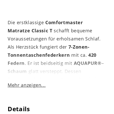
Die erstklassige
Comfortmaster
Matratze Classic T
schafft bequeme
Voraussetzungen für erholsamen Schlaf.
Als Herzstück fungiert der
7-Zonen-
Tonnentaschenfederkern
mit ca.
420
Federn
. Er ist beidseitig mit
AQUAPUR®
–
Schaum
glatt versteppt. Dessen
Raumgewicht beträgt 40 g/m³. Durch die
Mehr anzeigen...
ergonomische Zoneneinteilung
wird
jeder Körperteil optimal gestützt. Die
Kernhöhe
beläuft sich auf ca.
16 cm
.
Details