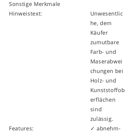
Sonstige Merkmale
vielen Größen
– sogar in
mehreren
Hinweistext:
Unwesentlic
Sonderlängen
– zur Verfügung.
he, dem
Käufer
zumutbare
Farb- und
Maserabwei
chungen bei
Holz- und
Kunststoffob
erflächen
sind
zulässig.
Features:
✓ abnehm-