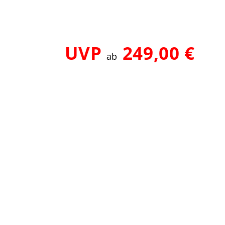
UVP
249,00 €
ab