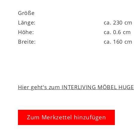
Größe
Florhöhe ca. 6 mm
Länge:
ca. 230 cm
Höhe:
ca. 0.6 cm
Breite:
ca. 160 cm
in verschiedenen Größen lieferbar
Hier geht's zum INTERLIVING MÖBEL HUGEL
Zum Merkzettel hinzufügen