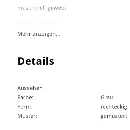
maschinell gewebt
mit Einfassband
Mehr anzeigen...
1.850 g / m²
geeignet für Fußbodenheizung
Details
pflegeleicht
mit der Flachdüse des Staubsaugers reini
Aussehen
Farbe:
Grau
antistatisch
Form:
rechteckig
Muster:
gemustert
Maße ca. 160 x 230 cm (BxL)