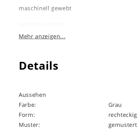
maschinell gewebt
mit Einfassband
Mehr anzeigen...
1.850 g / m²
geeignet für Fußbodenheizung
Details
pflegeleicht
mit der Flachdüse des Staubsaugers reini
Aussehen
Farbe:
Grau
antistatisch
Form:
rechteckig
Muster:
gemustert
Maße ca. 80 x 150 cm (BxL)