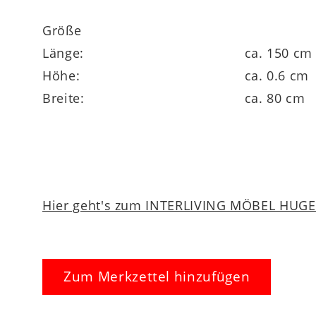
Größe
Florhöhe ca. 6 mm
Länge:
ca. 150 cm
Höhe:
ca. 0.6 cm
Breite:
ca. 80 cm
in verschiedenen Größen lieferbar
Hier geht's zum INTERLIVING MÖBEL HUGEL
Zum Merkzettel hinzufügen