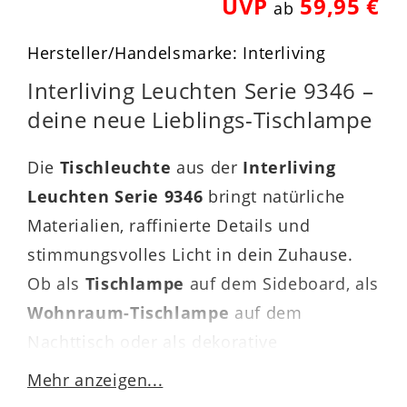
UVP
59,95 €
ab
Hersteller/Handelsmarke: Interliving
Interliving Leuchten Serie 9346 –
deine neue Lieblings-Tischlampe
Die
Tischleuchte
aus der
Interliving
Leuchten Serie 9346
bringt natürliche
Materialien, raffinierte Details und
stimmungsvolles Licht in dein Zuhause.
Ob als
Tischlampe
auf dem Sideboard, als
Wohnraum-Tischlampe
auf dem
Nachttisch oder als dekorative
Hockerleuchte
im Wohnzimmer – sie
Mehr anzeigen...
setzt überall charmante Akzente und