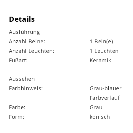
schafft ein gemütliches Ambiente.
Details
Vorteile der Lampe
Ausführung
Anzahl Beine:
1 Bein(e)
Warme Materialien und einzigartige
Anzahl Leuchten:
1 Leuchten
Farbkombination
Fußart:
Keramik
Der
beige Stoffschirm
sorgt für weich
gestreutes Licht und wird von einem
Aussehen
stabilen
weißen Metallgestell
getragen.
Farbhinweis:
Grau-blauer
Der
Lampenfuß aus Keramik
zeigt einen
Farbverlauf
Farbverlauf in Grau, Blau und Taupe
–
Farbe:
Grau
mit spannender Mischung aus
Form:
konisch
glänzenden, matten und rauen