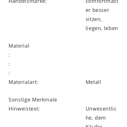
Handelsmarke:
comfortmast
er besser
preisgleich zwei Sitzhöhen und drei
sitzen,
Sitzqualitäten wählbar
liegen, leben
attraktive Stoff- und Lederauswahl
Material
:
:
klimaschonend in Deutschland hergestellt
:
Materialart:
Metall
Sonstige Merkmale
Hinweistext:
Unwesentlic
he, dem
Käufer