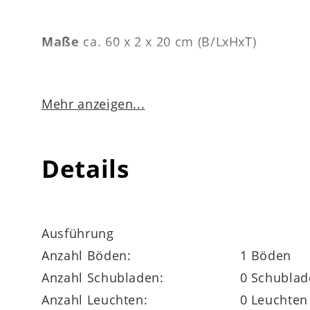
Maße
ca. 60 x 2 x 20 cm (B/LxHxT)
Mehr anzeigen...
Details
Highlights der Serie
Türen und Schubladen mit Schließdämpfu
Ausführung
Anzahl Böden:
1 Böden
umfangreiche Planungsvielfalt
Anzahl Schubladen:
0 Schublad
optional mit LED-Beleuchtung ergänzbar
Anzahl Leuchten:
0 Leuchten