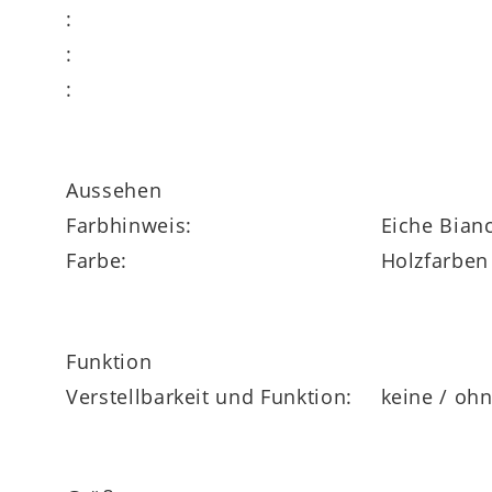
:
fertig montierte Beimöbel
:
:
Goldenes M
Aussehen
klimaneutral in Deutschland produziert
Farbhinweis:
Eiche Bian
Farbe:
Holzfarben
Funktion
Verstellbarkeit und Funktion:
keine / oh