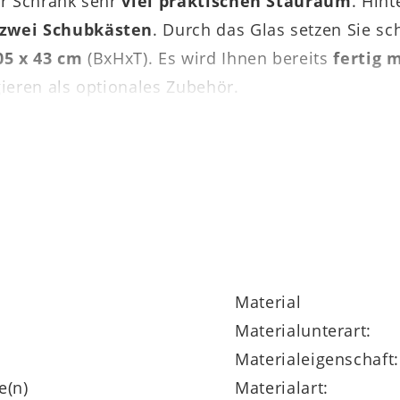
r Schrank sehr
viel praktischen Stauraum
. Hin
zwei Schubkästen
. Durch das Glas setzen Sie s
05 x 43 cm
(BxHxT). Es wird Ihnen bereits
fertig 
ieren als optionales Zubehör.
h um ein edles,
individuell ergänzbares Wohn
 Echtholzfurnieren Eiche rustico hell geölt, Wild
n Sie die Aluleisten statt weiß matt metallfarben 
llauszügen
, die
Beschläge mit Selbsteinzug u
 Stellfüße
.
Material
Materialunterart:
Materialeigenschaft:
e(n)
Materialart: