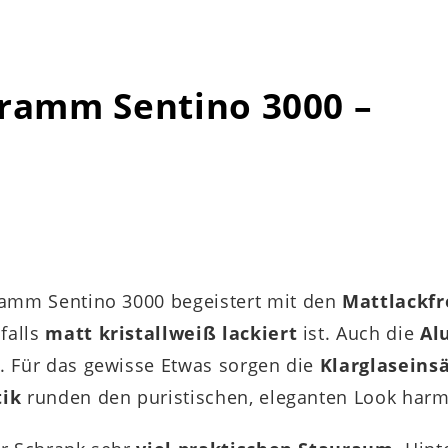
amm Sentino 3000 –
amm Sentino 3000 begeistert mit den
Mattlackf
nfalls
matt kristallweiß lackiert
ist. Auch die
Al
ß
. Für das gewisse Etwas sorgen die
Klarglaseins
tik
runden den puristischen, eleganten Look harm