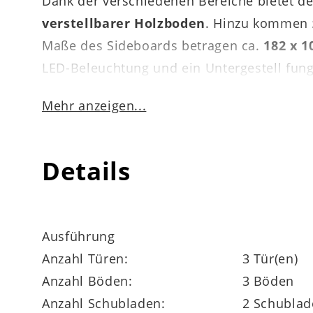
Dank der verschiedenen Bereiche bietet de
verstellbarer Holzboden
. Hinzu kommen
Maße des Sideboards betragen ca.
182 x 1
LED-Beleuchtung und ein Untergestell fung
Bei VENJAKOB Sentino 3000 handelt es sic
Mehr anzeigen...
Rückwände sind gegen Mehrpreis auch in den
Fichte Grau erhältlich. Des Weiteren könne
Details
der Serie gehören die
Schubladen mit Vo
Standtypen von innen
höhenverstellbaren
Ausführung
Anzahl Türen:
3 Tür(en)
Anzahl Böden:
3 Böden
Anzahl Schubladen:
2 Schublad