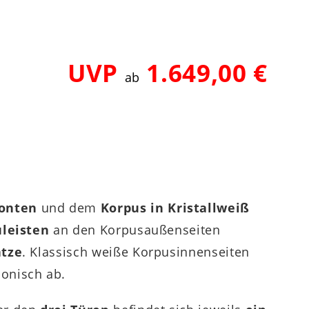
UVP
1.649,00 €
ab
ronten
und dem
Korpus in Kristallweiß
uleisten
an den Korpusaußenseiten
ätze
. Klassisch weiße Korpusinnenseiten
onisch ab.