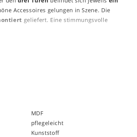
ter den
drei Türen
befindet sich jeweils
ein
chöne Accessoires gelungen in Szene. Die
montiert
geliefert. Eine stimmungsvolle
programm Made in Germany
. Die
eiche hell soft gebürstet geölt oder Fjord
bestellen. Zu den funktionalen Highlights
nd Dämpfung
sowie die bei allen
MDF
pflegeleicht
Kunststoff