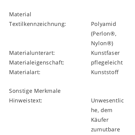
Dreh- oder Schwingfunktion bestellen.
Material
Zudem ist er auch ohne Armlehnen
Textilkennzeichnung:
Polyamid
erhältlich.
(Perlon®,
Nylon®)
Materialunterart:
Kunstfaser
Materialeigenschaft:
pflegeleicht
Materialart:
Kunststoff
Sonstige Merkmale
Hinweistext:
Unwesentlic
he, dem
Käufer
zumutbare