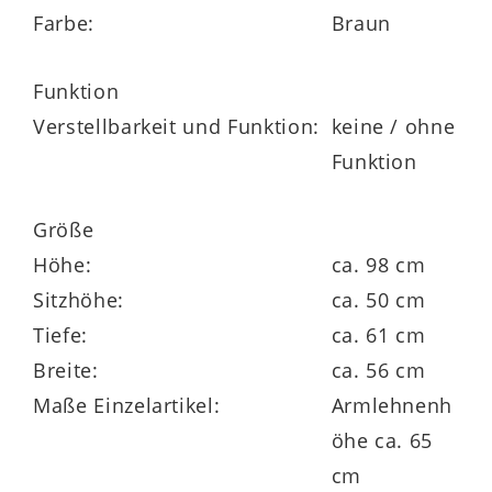
Farbe:
Braun
Lilli 3000 ist eine attraktive
Polsterstuhl-
Funktion
Serie
von VENJAKOB, die Ihnen mehrere
Verstellbarkeit und Funktion:
keine / ohne
Möglichkeiten zur Individualisierung
Funktion
eröffnet. Beispielsweise ist der
Vierfußstuhl
auch mit einem
Stoff- oder
Größe
Lederbezug
lieferbar. Des Weiteren
Höhe:
ca. 98 cm
profitieren Sie von unzähligen
Sitzhöhe:
ca. 50 cm
Kombinationsmöglichkeiten von Sitz und
Tiefe:
ca. 61 cm
Gestell.
Breite:
ca. 56 cm
Maße Einzelartikel:
Armlehnenh
öhe ca. 65
Gegen Mehrpreis können Sie den
cm
Esszimmerstuhl mit einer praktischen