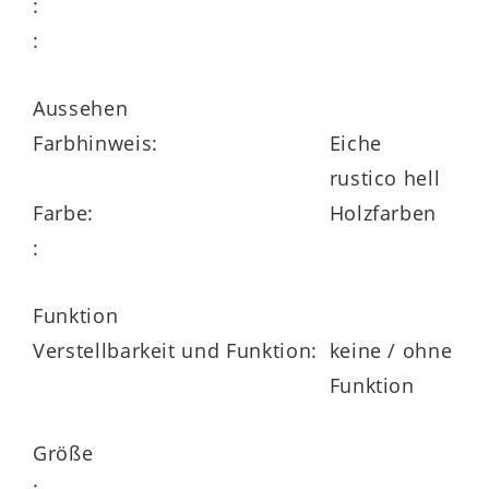
:
Wünsche und Bedürfnisse anzupassen.
:
Zur Wahl stehen
zwei verschiedene
Größen
und
sechs
Aussehen
Plattenausführungen.
Farbhinweis:
Eiche
rustico hell
Farbe:
Holzfarben
:
Funktion
Verstellbarkeit und Funktion:
keine / ohne
Funktion
Größe
: