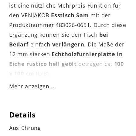
ist eine nützliche Mehrpreis-Funktion für
den VENJAKOB
Esstisch Sam
mit der
Produktnummer 483026-0651. Durch diese
Ergänzung können Sie den Tisch
bei
Bedarf
einfach
verlängern
. Die Maße der
12 mm starken
Echtholzfurnierplatte in
Eiche rustico hell geölt
betragen ca.
100
x 100
cm
(LxB).
Mehr anzeigen...
Das VENJAKOB Esstischsystem Sam ist
Details
Made in Germany
und gibt Ihnen die
Möglichkeit, einen hochwertigen und
Ausführung
modernen Esszimmertisch an Ihre